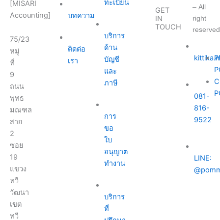
ทะเบียน
[MISARI
– All
GET
Accounting]
บทความ
right
IN
TOUCH
reserved
บริการ
75/23
ด้าน
ติดต่อ
หมู่
kittika
P
บัญชี
เรา
ที่
P
และ
9
C
ภาษี
ถนน
P
081-
พุทธ
816-
มณฑล
การ
9522
สาย
ขอ
2
ใบ
ซอย
อนุญาต
19
LINE:
ทำงาน
แขวง
@pomm
ทวี
วัฒนา
บริการ
เขต
ที่
ทวี