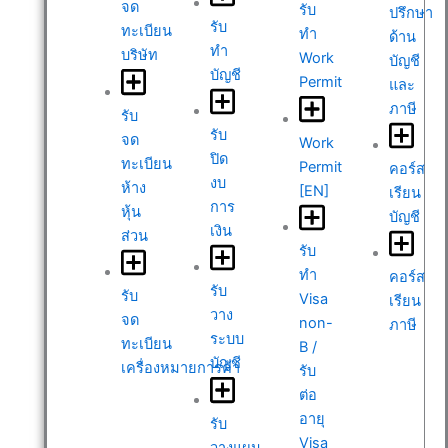
จด
รับ
ปรึกษา
รับ
ทะเบียน
ทำ
ด้าน
ทำ
บริษัท
Work
บัญชี
บัญชี
Permit
และ
ภาษี
รับ
รับ
จด
Work
ปิด
ทะเบียน
Permit
คอร์ส
งบ
ห้าง
[EN]
เรียน
การ
หุ้น
บัญชี
เงิน
ส่วน
รับ
ทำ
คอร์ส
รับ
รับ
Visa
เรียน
วาง
จด
non-
ภาษี
ระบบ
ทะเบียน
B /
บัญชี
เครื่องหมายการค้า
รับ
ต่อ
อายุ
รับ
Visa
วางแผน