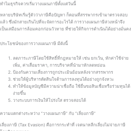
ทำไมธุรกิจควรเริ่มวางแผนภาษีตั้งแต่วันนี้
หลายบริษัทเริ่มรู้ตัวว่าภาษีคือปัญหา ก็ตอนที่สรรพากรเข้ามาตรวจสอบ
แล้ว ซึ่งมักสายเกินไปที่จะจัดการอะไรได้ การวางแผนภาษีล่วงหน้าจึง
เป็นเสมือนการล้อมคอกก่อนวัวหาย ที่ช่วยให้กิจการดำเนินได้อย่างมั่นคง
ประโยชน์ของการวางแผนภาษี มีดังนี้
ลดภาระภาษีโดยใช้สิทธิ์ที่กฎหมายให้ เช่น ยกเว้น, หักค่าใช้จ่าย
เพิ่ม, ค่าเสื่อมราคา, การบริจาคที่นำมาหักลดหย่อน
ป้องกันความเสี่ยงการถูกประเมินย้อนหลังจากสรรพากร
ช่วยให้ผู้บริหารตัดสินใจด้านการลงทุนได้อย่างถูกจังหวะ
ทำให้ข้อมูลบัญชีมีความน่าเชื่อถือ ใช้ยื่นขอสินเชื่อหรือร่วมทุนได้
ง่ายขึ้น
วางระบบการเงินให้โปร่งใส ตรวจสอบได้
ความแตกต่างระหว่าง “วางแผนภาษี” กับ “เลี่ยงภาษี”
เลี่ยงภาษี (Tax Evasion) คือการกระทำที่ เจตนาหลีกเลี่ยงไม่จ่ายภาษี