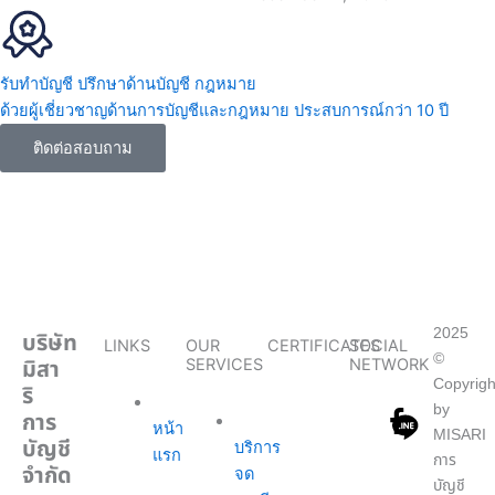
k
รับทำบัญชี ปรึกษาด้านบัญชี กฎหมาย
ด้วยผู้เชี่ยวชาญด้านการบัญชีและกฎหมาย ประสบการณ์กว่า 10 ปี
ติดต่อสอบถาม
2025
บริษัท
LINKS
OUR
CERTIFICATES
SOCIAL
©
มิสา
SERVICES
NETWORK
Copyrigh
ริ
by
การ
หน้า
MISARI
บัญชี
บริการ
แรก
การ
จำกัด
จด
บัญชี