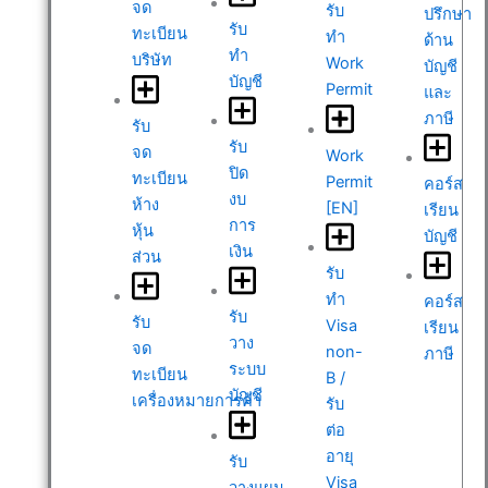
จด
รับ
ปรึกษา
รับ
ทะเบียน
ทำ
ด้าน
ทำ
บริษัท
Work
บัญชี
บัญชี
Permit
และ
ภาษี
รับ
รับ
จด
Work
ปิด
ทะเบียน
Permit
คอร์ส
งบ
ห้าง
[EN]
เรียน
การ
หุ้น
บัญชี
เงิน
ส่วน
รับ
ทำ
คอร์ส
รับ
รับ
Visa
เรียน
วาง
จด
non-
ภาษี
ระบบ
ทะเบียน
B /
บัญชี
เครื่องหมายการค้า
รับ
ต่อ
อายุ
รับ
Visa
วางแผน