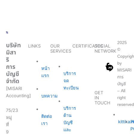
2025
บริษัท
LINKS
OUR
CERTIFICATES
SOCIAL
©
มิสา
SERVICES
NETWORK
Copyrigh
ริ
by
การ
หน้า
MISARI
บัญชี
บริการ
แรก
การ
จำกัด
จด
บัญชี
ทะเบียน
[MISARI
– All
GET
Accounting]
บทความ
right
IN
TOUCH
reserved
บริการ
75/23
ด้าน
ติดต่อ
หมู่
kittika
P
บัญชี
เรา
ที่
P
และ
9