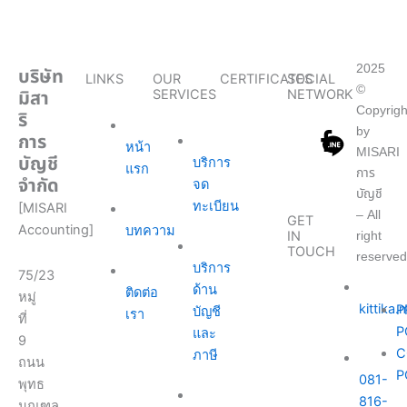
2025
บริษัท
LINKS
OUR
CERTIFICATES
SOCIAL
©
มิสา
SERVICES
NETWORK
Copyrigh
ริ
by
การ
หน้า
MISARI
บัญชี
บริการ
แรก
การ
จำกัด
จด
บัญชี
ทะเบียน
[MISARI
– All
GET
Accounting]
บทความ
right
IN
TOUCH
reserved
บริการ
75/23
ด้าน
ติดต่อ
หมู่
kittika
P
บัญชี
เรา
ที่
P
และ
9
C
ภาษี
ถนน
P
081-
พุทธ
816-
มณฑล