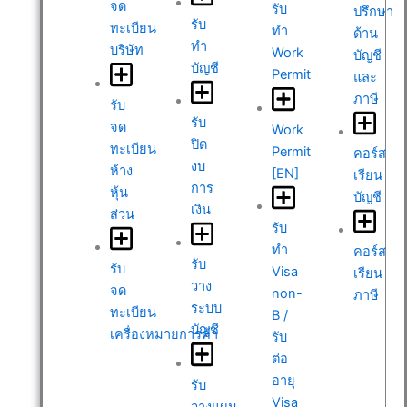
จด
รับ
ปรึกษา
รับ
ทะเบียน
ทำ
ด้าน
ทำ
บริษัท
Work
บัญชี
บัญชี
Permit
และ
ภาษี
รับ
รับ
จด
Work
ปิด
ทะเบียน
Permit
คอร์ส
งบ
ห้าง
[EN]
เรียน
การ
หุ้น
บัญชี
เงิน
ส่วน
รับ
ทำ
คอร์ส
รับ
รับ
Visa
เรียน
วาง
จด
non-
ภาษี
ระบบ
ทะเบียน
B /
บัญชี
เครื่องหมายการค้า
รับ
ต่อ
อายุ
รับ
Visa
วางแผน