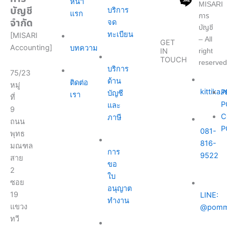
หน้า
MISARI
บัญชี
บริการ
แรก
การ
จำกัด
จด
บัญชี
ทะเบียน
[MISARI
– All
GET
Accounting]
บทความ
right
IN
TOUCH
reserved
บริการ
75/23
ด้าน
ติดต่อ
หมู่
kittika
P
บัญชี
เรา
ที่
P
และ
9
C
ภาษี
ถนน
P
081-
พุทธ
816-
มณฑล
การ
9522
สาย
ขอ
2
ใบ
ซอย
อนุญาต
19
LINE:
ทำงาน
แขวง
@pomm
ทวี