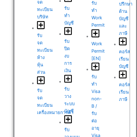
จด
รับ
ปรึกษา
รับ
ทะเบียน
ทำ
ด้าน
ทำ
บริษัท
Work
บัญชี
บัญชี
Permit
และ
ภาษี
รับ
รับ
จด
Work
ปิด
ทะเบียน
Permit
คอร์ส
งบ
ห้าง
[EN]
เรียน
การ
หุ้น
บัญชี
เงิน
ส่วน
รับ
ทำ
คอร์ส
รับ
รับ
Visa
เรียน
วาง
จด
non-
ภาษี
ระบบ
ทะเบียน
B /
บัญชี
เครื่องหมายการค้า
รับ
ต่อ
อายุ
รับ
Visa
วางแผน