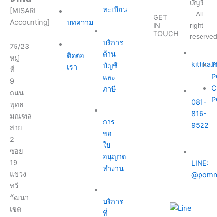
บัญชี
ทะเบียน
[MISARI
– All
GET
Accounting]
บทความ
right
IN
TOUCH
reserved
บริการ
75/23
ด้าน
ติดต่อ
หมู่
kittika
P
บัญชี
เรา
ที่
P
และ
9
C
ภาษี
ถนน
P
081-
พุทธ
816-
มณฑล
การ
9522
สาย
ขอ
2
ใบ
ซอย
อนุญาต
19
LINE:
ทำงาน
แขวง
@pomm
ทวี
วัฒนา
บริการ
เขต
ที่