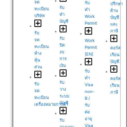
จด
รับ
ปรึกษา
รับ
ทะเบียน
ทำ
ด้าน
ทำ
บริษัท
Work
บัญชี
บัญชี
Permit
และ
ภาษี
รับ
รับ
จด
Work
ปิด
ทะเบียน
Permit
คอร์ส
งบ
ห้าง
[EN]
เรียน
การ
หุ้น
บัญชี
เงิน
ส่วน
รับ
ทำ
คอร์ส
รับ
รับ
Visa
เรียน
วาง
จด
non-
ภาษี
ระบบ
ทะเบียน
B /
บัญชี
เครื่องหมายการค้า
รับ
ต่อ
อายุ
รับ
Visa
วางแผน