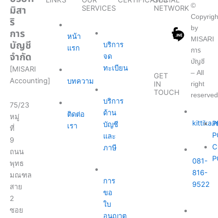
LINKS
OUR
CERTIFICATES
SOCIAL
©
มิสา
SERVICES
NETWORK
Copyrigh
ริ
by
การ
หน้า
MISARI
บัญชี
บริการ
แรก
การ
จำกัด
จด
บัญชี
ทะเบียน
[MISARI
– All
GET
Accounting]
บทความ
right
IN
TOUCH
reserved
บริการ
75/23
ด้าน
ติดต่อ
หมู่
kittika
P
บัญชี
เรา
ที่
P
และ
9
C
ภาษี
ถนน
P
081-
พุทธ
816-
มณฑล
การ
9522
สาย
ขอ
2
ใบ
ซอย
อนุญาต