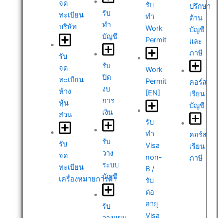
จด
รับ
ปรึกษา
รับ
ทะเบียน
ทำ
ด้าน
ทำ
บริษัท
Work
บัญชี
บัญชี
Permit
และ
ภาษี
รับ
รับ
จด
Work
ปิด
ทะเบียน
Permit
คอร์ส
งบ
ห้าง
[EN]
เรียน
การ
หุ้น
บัญชี
เงิน
ส่วน
รับ
ทำ
คอร์ส
รับ
รับ
Visa
เรียน
วาง
จด
non-
ภาษี
ระบบ
ทะเบียน
B /
บัญชี
เครื่องหมายการค้า
รับ
ต่อ
อายุ
รับ
Visa
วางแผน