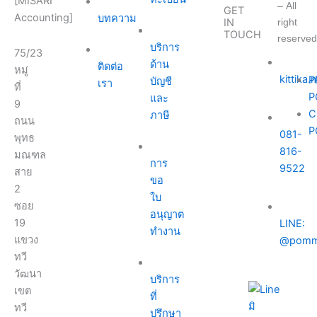
[MISARI
– All
GET
Accounting]
บทความ
right
IN
TOUCH
reserved
บริการ
75/23
ด้าน
ติดต่อ
หมู่
kittika
P
บัญชี
เรา
ที่
P
และ
9
C
ภาษี
ถนน
P
081-
พุทธ
816-
มณฑล
การ
9522
สาย
ขอ
2
ใบ
ซอย
อนุญาต
19
LINE:
ทำงาน
แขวง
@pomm
ทวี
วัฒนา
บริการ
เขต
ที่
ทวี
ปรึกษา