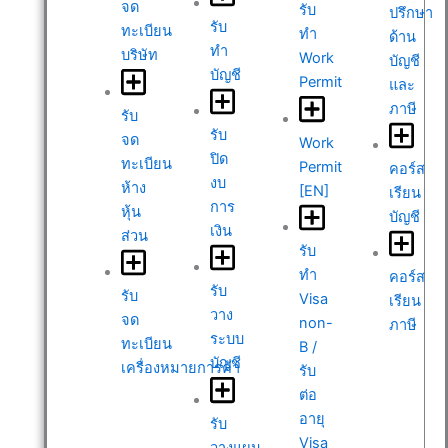
จด
รับ
ปรึกษา
รับ
ทะเบียน
ทำ
ด้าน
ทำ
บริษัท
Work
บัญชี
บัญชี
Permit
และ
ภาษี
รับ
รับ
จด
Work
ปิด
ทะเบียน
Permit
คอร์ส
งบ
ห้าง
[EN]
เรียน
การ
หุ้น
บัญชี
เงิน
ส่วน
รับ
ทำ
คอร์ส
รับ
รับ
Visa
เรียน
วาง
จด
non-
ภาษี
ระบบ
ทะเบียน
B /
บัญชี
เครื่องหมายการค้า
รับ
ต่อ
อายุ
รับ
Visa
วางแผน