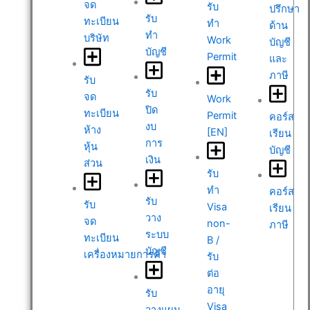
จด
รับ
ปรึกษา
รับ
ทะเบียน
ทำ
ด้าน
ทำ
บริษัท
Work
บัญชี
บัญชี
Permit
และ
ภาษี
รับ
รับ
จด
Work
ปิด
ทะเบียน
Permit
คอร์ส
งบ
ห้าง
[EN]
เรียน
การ
หุ้น
บัญชี
เงิน
ส่วน
รับ
ทำ
คอร์ส
รับ
รับ
Visa
เรียน
วาง
จด
non-
ภาษี
ระบบ
ทะเบียน
B /
บัญชี
เครื่องหมายการค้า
รับ
ต่อ
อายุ
รับ
Visa
วางแผน