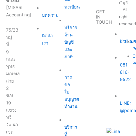
จำกัด
บัญชี
ทะเบียน
[MISARI
– All
GET
Accounting]
บทความ
right
IN
TOUCH
reserved
บริการ
75/23
ด้าน
ติดต่อ
หมู่
kittika
P
บัญชี
เรา
ที่
P
และ
9
C
ภาษี
ถนน
P
081-
พุทธ
816-
มณฑล
การ
9522
สาย
ขอ
2
ใบ
ซอย
อนุญาต
19
LINE:
ทำงาน
แขวง
@pomm
ทวี
วัฒนา
บริการ
เขต
ที่