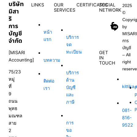
บริษัท
LINKS
OUR
CERTIFICATES
SOCIAL
2025
มิสา
SERVICES
NETWORK
©
ริ
Copyrig
การ
by
บัญชี
หน้า
MISAR
บริการ
จำกัด
แรก
การ
จด
บัญชี
ทะเบียน
GET
[MISARI
– All
IN
Accounting]
บทความ
right
TOUCH
reserve
75/23
บริการ
หมู่
ด้าน
ติดต่อ
ที่
kittik
บัญชี
เรา
9
และ
ถนน
ภาษี
พุทธ
081-
มณฑล
816-
การ
สาย
9522
ขอ
2