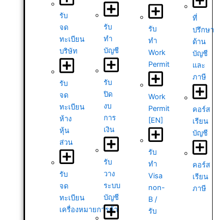
รับ
ที่
รับ
จด
รับ
ปรึกษา
ทำ
ทะเบียน
ทำ
ด้าน
บัญชี
บริษัท
Work
บัญชี
Permit
และ
ภาษี
รับ
รับ
ปิด
จด
Work
งบ
ทะเบียน
Permit
คอร์ส
การ
ห้าง
[EN]
เรียน
เงิน
หุ้น
บัญชี
ส่วน
รับ
รับ
ทำ
คอร์ส
วาง
รับ
Visa
เรียน
ระบบ
จด
non-
ภาษี
บัญชี
ทะเบียน
B /
เครื่องหมายการค้า
รับ