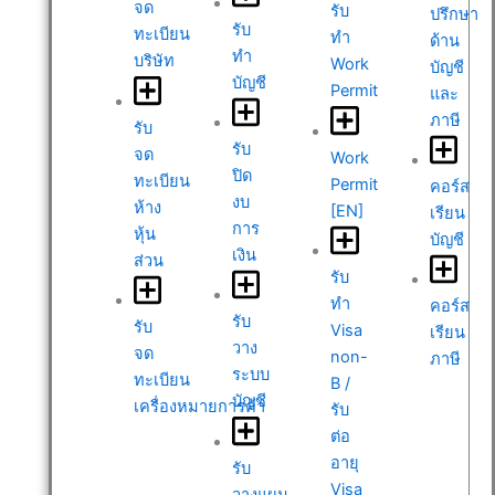
จด
รับ
ปรึกษา
รับ
ทะเบียน
ทำ
ด้าน
ทำ
บริษัท
Work
บัญชี
บัญชี
Permit
และ
ภาษี
รับ
รับ
จด
Work
ปิด
ทะเบียน
Permit
คอร์ส
งบ
ห้าง
[EN]
เรียน
การ
หุ้น
บัญชี
เงิน
ส่วน
รับ
ทำ
คอร์ส
รับ
รับ
Visa
เรียน
วาง
จด
non-
ภาษี
ระบบ
ทะเบียน
B /
บัญชี
เครื่องหมายการค้า
รับ
ต่อ
อายุ
รับ
Visa
วางแผน