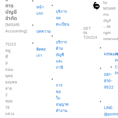
by
การ
หน้า
MISARI
บัญชี
บริการ
แรก
การ
จำกัด
จด
บัญชี
ทะเบียน
[MISARI
– All
GET
Accounting]
บทความ
right
IN
TOUCH
reserved
บริการ
75/23
ด้าน
ติดต่อ
หมู่
kittika
P
บัญชี
เรา
ที่
P
และ
9
C
ภาษี
ถนน
P
081-
พุทธ
816-
มณฑล
การ
9522
สาย
ขอ
2
ใบ
ซอย
อนุญาต
19
LINE:
ทำงาน
แขวง
@pomm