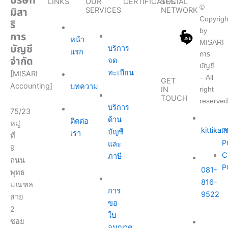
บริษัท
LINKS
OUR
CERTIFICATES
SOCIAL
©
มิสา
SERVICES
NETWORK
Copyrigh
ริ
by
การ
หน้า
MISARI
บัญชี
บริการ
แรก
การ
จำกัด
จด
บัญชี
ทะเบียน
[MISARI
– All
GET
Accounting]
บทความ
right
IN
TOUCH
reserved
บริการ
75/23
ด้าน
ติดต่อ
หมู่
kittika
P
บัญชี
เรา
ที่
P
และ
9
C
ภาษี
ถนน
P
081-
พุทธ
816-
มณฑล
การ
9522
สาย
ขอ
2
ใบ
ซอย
อนุญาต