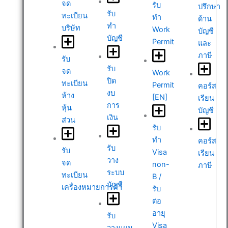
จด
รับ
ปรึกษา
รับ
ทะเบียน
ทำ
ด้าน
ทำ
บริษัท
Work
บัญชี
บัญชี
Permit
และ
ภาษี
รับ
รับ
จด
Work
ปิด
ทะเบียน
Permit
คอร์ส
งบ
ห้าง
[EN]
เรียน
การ
หุ้น
บัญชี
เงิน
ส่วน
รับ
ทำ
คอร์ส
รับ
รับ
Visa
เรียน
วาง
จด
non-
ภาษี
ระบบ
ทะเบียน
B /
บัญชี
เครื่องหมายการค้า
รับ
ต่อ
อายุ
รับ
Visa
วางแผน